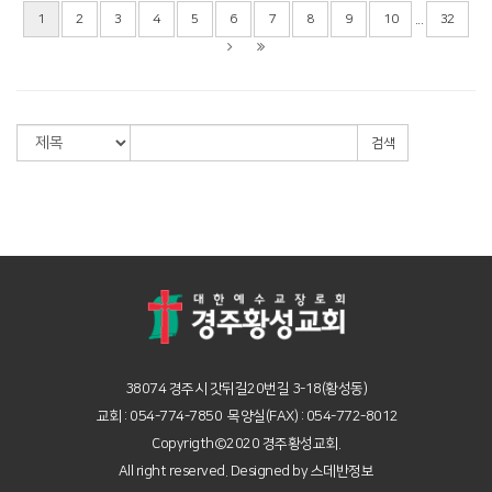
...
1
2
3
4
5
6
7
8
9
10
32
검색
38074 경주시 갓뒤길20번길 3-18(황성동)
교회 : 054-774-7850 목양실(FAX) : 054-772-8012
Copyrigth©2020 경주황성교회.
All right reserved. Designed by
스데반정보