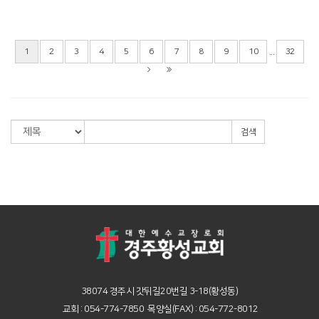
...
1
2
3
4
5
6
7
8
9
10
32
검색
38074 경주시 갓뒤길20번길 3-18(황성동)
교회 : 054-774-7850 목양실(FAX) : 054-772-8012